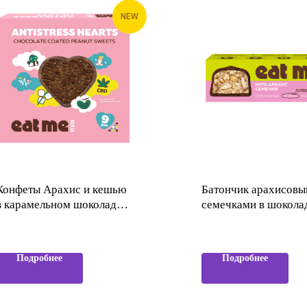
NEW
Конфеты Арахис и кешью
Батончик арахисовы
в карамельном шоколаде с
семечками в шокола
растительным экстрактом
EAT ME by KICK
конопли и магнием EAT
ME by KICK
Подробнее
Подробнее