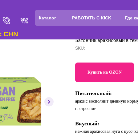
Каталог
РАБОТАТЬ С KICK
Где к
N
Батончик арахисовый в т
SKU:
Купить на OZON
Питательный:
арахис восполнит дневную норму
настроение
Вкусный:
нежная арахисовая нуга с кусоч