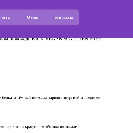
упить
О нас
Контакты
ёмном шоколаде KICK VEGAN & GLUTEN FREE
 белка, а тёмный шоколад зарядит энергией и поднимет
ками арахиса в крафтовом тёмном шоколаде