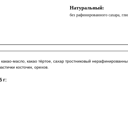
Натуральный:
без рафинированного сахара, глю
какао-масло, какао тёртое, сахар тростниковый нерафинированный
стички косточек, орехов.
 г: