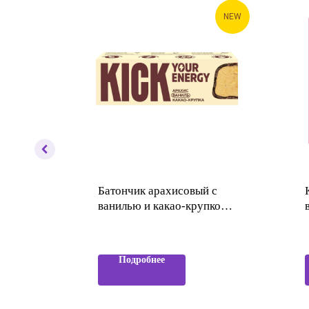
HIT
NEW
Батончик арахисовый с
е без
ванилью и какао-крупкой
KICK YOUR ENERGY
Подробнее