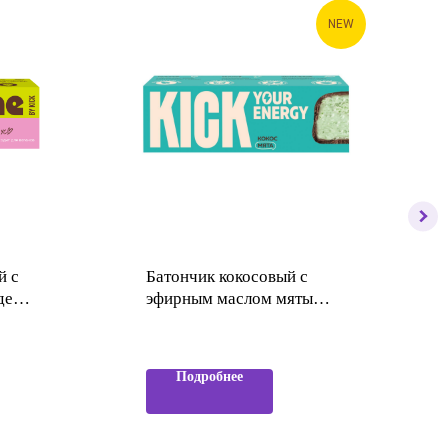
NEW
й с
Батончик кокосовый с
де
эфирным маслом мяты
KICK YOUR ENERGY
Подробнее