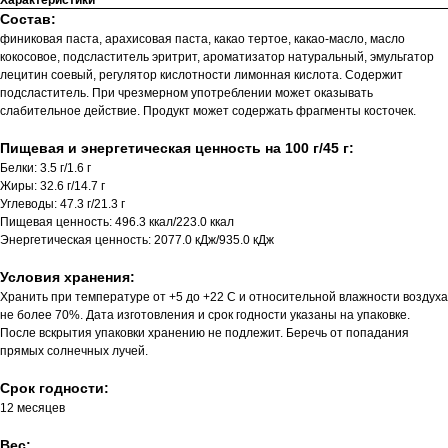
Характеристики
Состав:
финиковая паста, арахисовая паста, какао тертое, какао-масло, масло
кокосовое, подсластитель эритрит, ароматизатор натуральный, эмульгатор
лецитин соевый, регулятор кислотности лимонная кислота. Содержит
подсластитель. При чрезмерном употреблении может оказывать
слабительное действие. Продукт может содержать фрагменты косточек.
Пищевая и энергетическая ценность на 100 г/45 г:
Белки: 3.5 г/1.6 г
Жиры: 32.6 г/14.7 г
Углеводы: 47.3 г/21.3 г
Пищевая ценность: 496.3 ккал/223.0 ккал
Энергетическая ценность: 2077.0 кДж/935.0 кДж
Условия хранения:
Хранить при температуре от +5 до +22 С и относительной влажности воздуха
не более 70%. Дата изготовления и срок годности указаны на упаковке.
После вскрытия упаковки хранению не подлежит. Беречь от попадания
прямых солнечных лучей.
Срок годности:
12 месяцев
Вес: