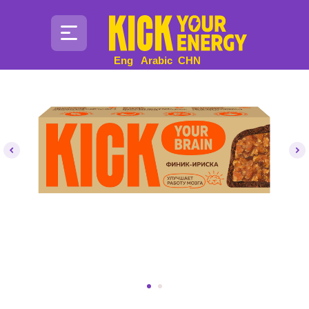
Eng
Arabic
CHN